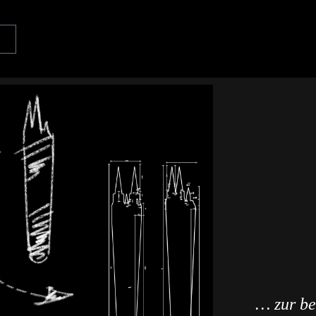
… zur b