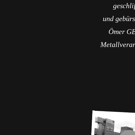
geschli
und gebürs
Ömer G
Metallvera