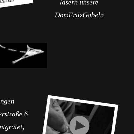
lasern unsere
DomFritzGabeln
ingen
erstraße 6
ntgratet,