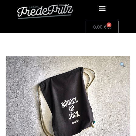
0
0,00
€