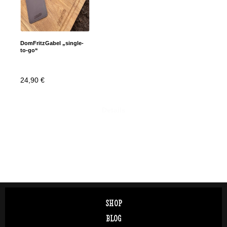
DomFritzGabel „single-
to-go“
24,90
€
Details
SHOP
BLOG