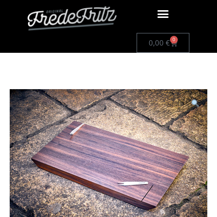
0
0,00
€